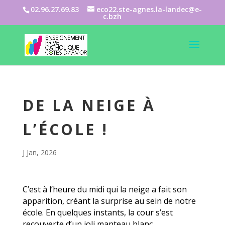
02.96.27.69.83
eco22.ste-agnes.la-landec@e-
c.bzh
DE LA NEIGE À
L’ÉCOLE !
J Jan, 2026
C’est à l’heure du midi qui la neige a fait son
apparition, créant la surprise au sein de notre
école. En quelques instants, la cour s’est
recouverte d’un joli manteau blanc.