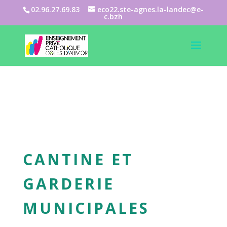
02.96.27.69.83
eco22.ste-agnes.la-landec@e-
c.bzh
CANTINE ET
GARDERIE
MUNICIPALES