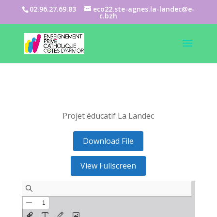
02.96.27.69.83
eco22.ste-agnes.la-landec@e-
c.bzh
Projet éducatif La Landec
Download File
View Fullscreen