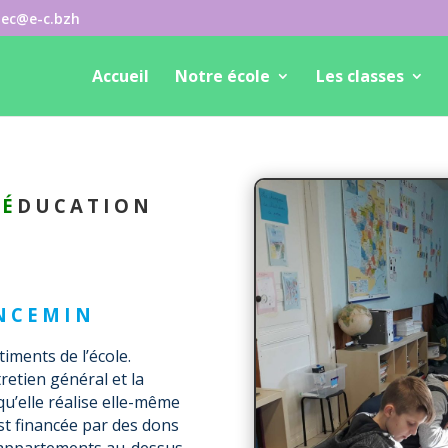
dec@e-c.bzh
Accueil
Notre école
Les classes
’
É
DUCATION
NCEMIN
timents de l’école.
retien général et la
qu’elle réalise elle-même
est financée par des dons