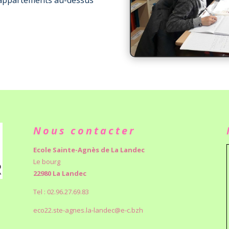
es appartements au-dessus
Nous contacter
Ecole Sainte-Agnès de La Landec
Le bourg
22980 La Landec
Tel : 02.96.27.69.83
eco22.ste-agnes.la-landec@e-c.bzh