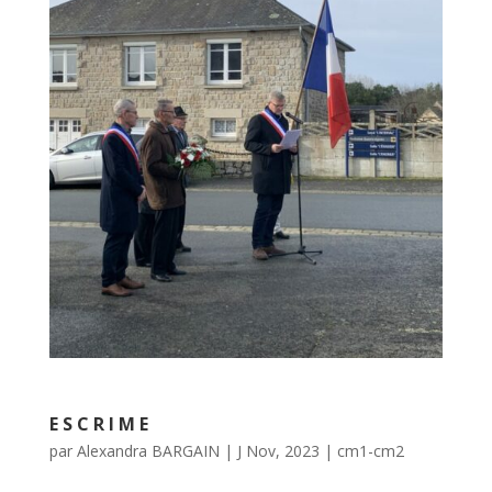
ESCRIME
par
Alexandra BARGAIN
|
J Nov, 2023
|
cm1-cm2